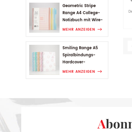
Geometric Stripe
D
Range A4 College-
Notizbuch mit Wire-
Fol
O-Bindung
MEHR ANZEIGEN
Smiling Range A5
Spiralbindungs-
Hardcover-
Studentennotizbuch
MEHR ANZEIGEN
Abon