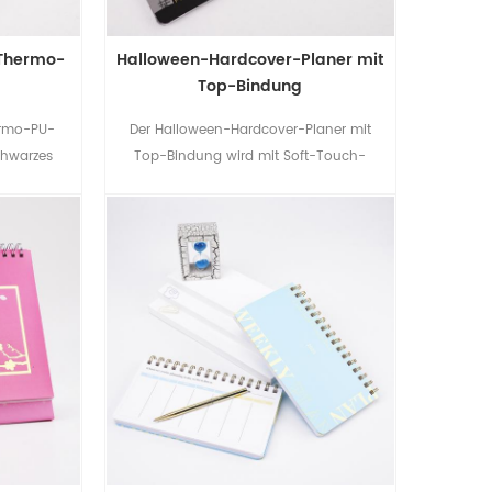
 Thermo-
Halloween-Hardcover-Planer mit
Top-Bindung
ermo-PU-
Der Halloween-Hardcover-Planer mit
chwarzes
Top-Bindung wird mit Soft-Touch-
 Form als
Einband geliefert, der das Gefühl bei der
teressant.
Verwendung erhöht.