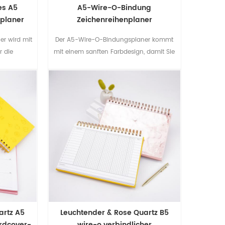
es A5
A5-Wire-O-Bindung
splaner
Zeichenreihenplaner
r wird mit
Der A5-Wire-O-Bindungsplaner kommt
r die
mit einem sanften Farbdesign, damit Sie
n Gebrauchs
sich bei der Verwendung entspannt
kann Ihnen
fühlen.
nt zu
muster mit
em besten
n.
artz A5
Leuchtender & Rose Quartz B5
rdcover-
wire-o verbindlicher