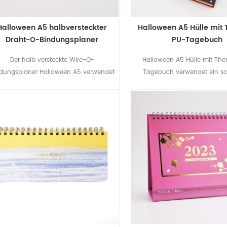
Halloween A5 halbversteckter
Halloween A5 Hülle mit
Draht-O-Bindungsplaner
PU-Tagebuch
Der halb versteckte Wire-O-
Halloween A5 Hülle mit Th
dungsplaner Halloween A5 verwendet
Tagebuch verwendet ein s
eine UV- und matte
Kartenpapier mit gestanzter
inierungsbehandlung auf dem Cover.
Bauchband, einzigartig und in