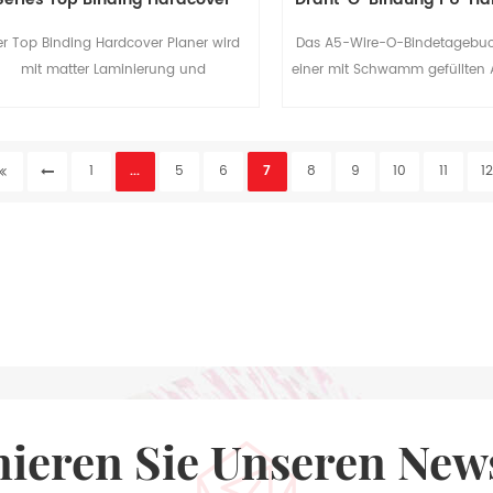
Planer
Tagebuch
er Top Binding Hardcover Planer wird
Das A5-Wire-O-Bindetagebuc
mit matter Laminierung und
einer mit Schwamm gefüllten
ienstempel geliefert, um das Gefühl bei
geliefert, um das Gefühl b
der Verwendung zu erhöhen.
Verwendung zu erhöhen, und 
für Studenten als auch f
1
...
5
6
7
8
9
10
11
1
geschäftlichen Gebrauch g
nieren Sie Unseren News