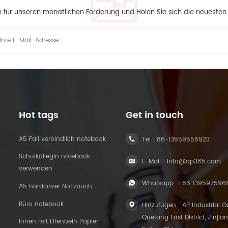
h für unseren monatlichen Förderung und Holen Sie sich die neueste
Hot tags
Get in touch
A5 Fall verbindlich notebook
Tel :
86-13559556923
Schulkollegin notebook
E-Mail :
info@ap365.com
verwenden
Whatsapp :
+86 139597596
A5 hardcover Notizbuch
Büro notebook
Hinzufügen : AP Industrial G
Quetang East District, Jinjian
Innen mit Elfenbein Papier