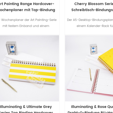
rt Painting Range Hardcover-
Cherry Blossom Seri
ochenplaner mit Top-Bindung
Schreibtisch-Bindung
r Wochenplaner der Art Painting-Serie
Der A5-Desktop-Bindungsplane
mit festem Einband und einem
einem Kalender-Rack fü
kunstvollen Einband und einem
Bequemlichkeit Ihres tägliche
Folienstempel ist eine gute Wahl für
geliefert.Der Wochenplaner 
Studenten oder den geschäftlichen
helfen, Ihr Leben effizie
Gebrauch.
organisieren.Das Kirschblüten
rosa Farbe macht es zu ein
Geschenk für Mädche
Illuminating & Ultimate Grey
Illuminating & Rose Qu
Series Top Binding Hardcover
Draht-O-Bindung PU-Ha