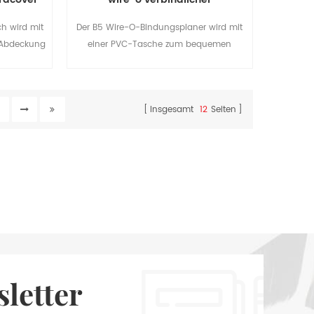
Businessplaner
h wird mit
Der B5 Wire-O-Bindungsplaner wird mit
 Abdeckung
einer PVC-Tasche zum bequemen
ei der
Sammeln geliefert.Helle Farbtöne mit Fiol-
ist sowohl
Stempel-Design passen in die meisten
ür den
Geschäftsumgebungen.
2
Insgesamt
12
Seiten
eeignet.
letter