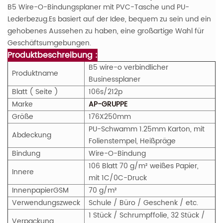
B5 Wire-O-Bindungsplaner mit PVC-Tasche und PU-
Lederbezug.Es basiert auf der Idee, bequem zu sein und ein
gehobenes Aussehen zu haben, eine großartige Wahl für
Geschäftsumgebungen.
Produktbeschreibung :
B5 wire-o verbindlicher
Produktname
Businessplaner
Blatt ( Seite )
106s/212p
Marke
AP-GRUPPE
Größe
176X250mm
PU-Schwamm 1.25mm Karton, mit
Abdeckung
Folienstempel, Heißpräge
Bindung
Wire-O-Bindung
106 Blatt 70 g/m² weißes Papier,
Innere
mit 1C/0C-Druck
Innenpapier
GS
M
70 g/m²
Verwendungszweck
Schule / Büro / Geschenk / etc.
1 Stück / Schrumpffolie, 32 Stück /
Verpackung