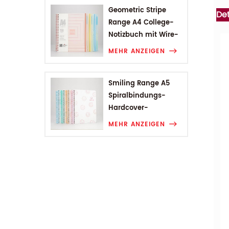
Geometric Stripe
Det
Range A4 College-
Notizbuch mit Wire-
O-Bindung
MEHR ANZEIGEN
Smiling Range A5
Spiralbindungs-
Hardcover-
Studentennotizbuch
MEHR ANZEIGEN