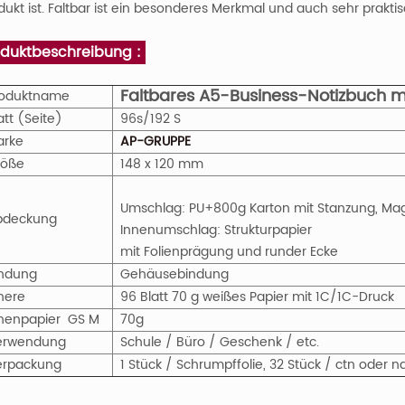
dukt ist. Faltbar ist ein besonderes Merkmal und auch sehr praktis
oduktbeschreibung :
Faltbares A5-Business-Notizbuch m
roduktname
att (Seite)
96s/192
S
Marke
AP-GRUPPE
röße
148 x 120 mm
Umschlag: PU+800g Karton mit Stanzung, Mag
bdeckung
Innenumschlag: Strukturpapier
mit Folienprägung und runder Ecke
indung
Gehäusebindung
nere
96 Blatt 70 g weißes Papier mit 1C/1C-Druck
nnenpapier
GS
M
70g
erwendung
Schule / Büro / Geschenk / etc.
erpackung
1 Stück / Schrumpffolie, 32 Stück / ctn ode