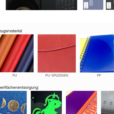
zugsmaterial:
PU
PU-SPLEISSEN
PP
erflächenentsorgung: