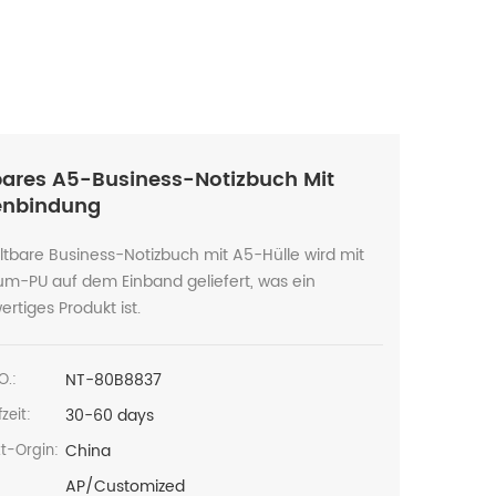
bares A5-Business-Notizbuch Mit
enbindung
ltbare Business-Notizbuch mit A5-Hülle wird mit
um-PU auf dem Einband geliefert, was ein
rtiges Produkt ist.
NT-80B8837
O.:
30-60 days
zeit:
China
t-Orgin:
AP/Customized
: