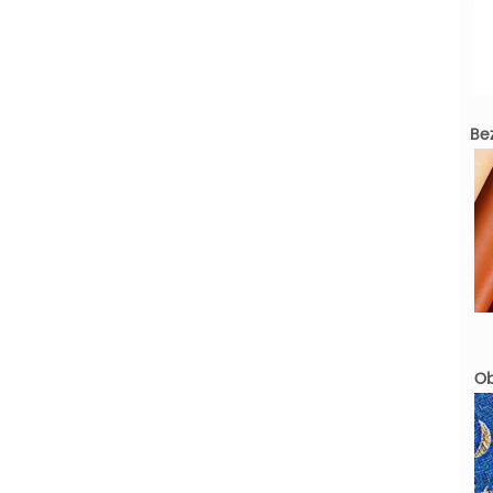
Be
Ob