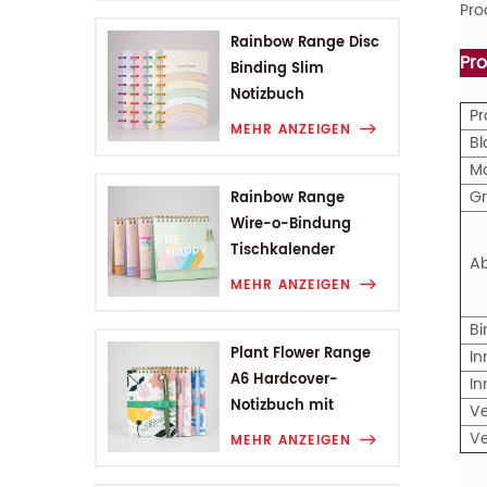
Pro
Rainbow Range Disc
Pr
Binding Slim
Notizbuch
P
MEHR ANZEIGEN
Bl
G
Rainbow Range
Wire-o-Bindung
Tischkalender
A
MEHR ANZEIGEN
B
Plant Flower Range
In
A6 Hardcover-
I
Notizbuch mit
V
Drahtbindung
V
MEHR ANZEIGEN