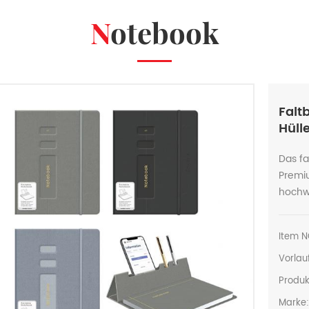
Notebook
Falt
Hüll
Das fa
Premi
hochwe
Item N
Vorlauf
Produk
Marke