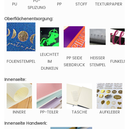
PU-
PU
PP
STOFF
TEXTURPAPIER
SPLIZUNG
Oberflächenentsorgung:
LEUCHTET
PP SEIDE
HEISSER
FOLIENSTEMPEL
IM
FUNKELN
SIEBDRUCK
STEMPEL
DUNKELN
Innenseite:
INNERE
PP-TEILER
TASCHE
AUFKLEBER
Innenseite Handwerk: