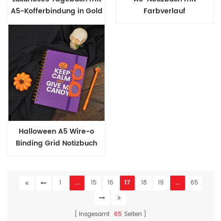
A5-Kofferbindung in Gold
Farbverlauf
und Silber
Halloween A5 Wire-o
Binding Grid Notizbuch
1
...
15
16
17
18
19
...
65
Insgesamt
65
Seiten