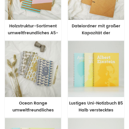
Holzstruktur-Sortiment
Dateiordner mit großer
umweltfreundliches A5-
Kapazität der
Nähheft-Notizbuch
Holzstrukturpalette
Ocean Range
Lustiges Uni-Notizbuch B5
umweltfreundliches
Halb verstecktes
Notizbuch mit
Notizbuch mit
Spiralbindung
Drahtbindung