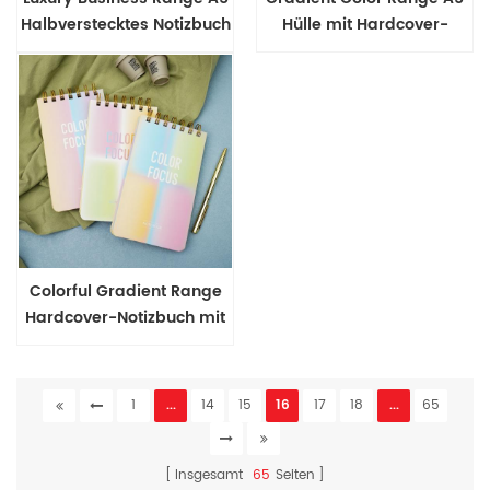
Halbverstecktes Notizbuch
Hülle mit Hardcover-
mit Drahtbindung
Tagebuch
Colorful Gradient Range
Hardcover-Notizbuch mit
Drahtbindung an der
Oberseite
1
...
14
15
16
17
18
...
65
Insgesamt
65
Seiten