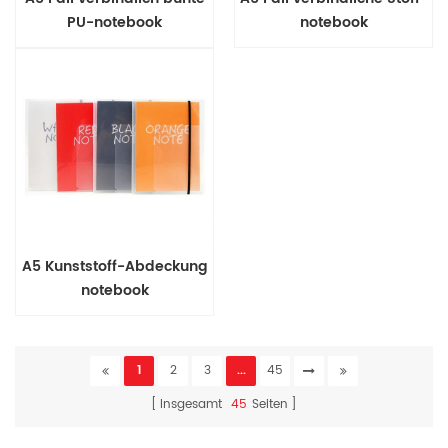
PU-notebook
notebook
A5 Kunststoff-Abdeckung
notebook
1
2
3
...
45
Insgesamt
45
Seiten