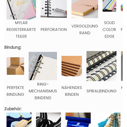
MYLAR
SOLID
V
VERGOLDUNG
REGISTERKARTE
PERFORATION
COLOR
FA
RAND
TEILER
EDGE
R
Bindung:
RING-
PERFEKTE
NÄHENDES
HE
MECHANISMUS
SPIRALBINDUNG
BINDUNG
BINDEN
BINDEND
Zubehör: