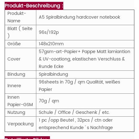
Produkt-Beschreibung :
Produkt-
A5 Spiralbindung hardcover notebook
Name
Blatt ( Seite
96s/192p
)
Größe
148x210mm
57gsm-art-Papier+ Pappe Matt lamiantion
Cover
& UV-coationg, elastischen Verschluss &
Runde Ecke
Bindung
Spiralbindung
96sheets in 70g / qm Qualität, weißes
Innere
Papier
Innen
70g / qm
Papier-GSM
Nutzung
Schule / Office / Geschenk / etc.
1 pc /opp Beutel , 32pcs / ctn oder
Verpackung
entsprechend Kunde ' s Nachfrage