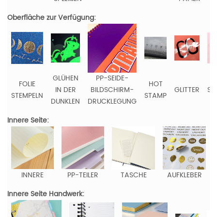
Oberfläche zur Verfügung:
GLÜHEN
PP-SEIDE-
FOLIE
HOT
IN DER
BILDSCHIRM-
GLITTER
ST
STEMPELN
STAMP
DUNKLEN
DRUCKLEGUNG
Innere Seite:
INNERE
PP-TEILER
TASCHE
AUFKLEBER
Innere Seite Handwerk: