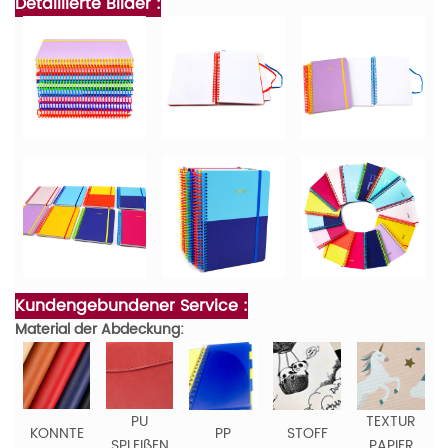
Detaillierte Bilder :
Kundengebundener Service :
Material der Abdeckung:
PU
TEXTUR
KONNTE
PP
STOFF
SPLEIßEN
PAPIER