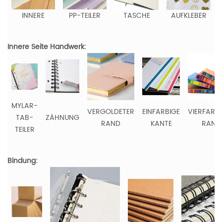
INNERE
PP-TEILER
TASCHE
AUFKLEBER
Innere Seite Handwerk:
MYLAR-
VERGOLDETER
EINFARBIGE
VIERFARB
TAB-
ZÄHNUNG
RAND
KANTE
RAND
TEILER
Bindung: