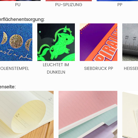
PU
PU-SPLIZUNG
PP
rflächenentsorgung:
LEUCHTET IM
FOLIENSTEMPEL
SIEBDRUCK PP
HEISSE
DUNKELN
enseite: