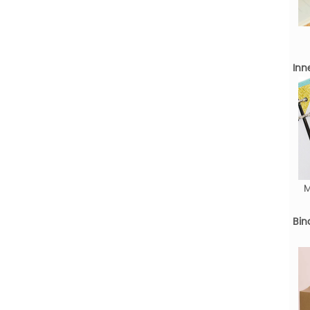
Inn
M
Bin