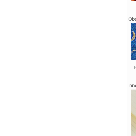
Obe
Inn