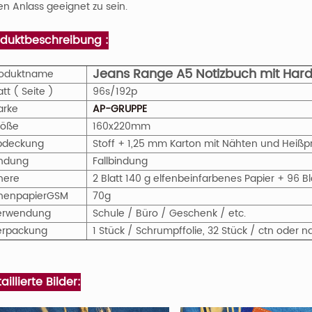
en Anlass geeignet zu sein.
oduktbeschreibung :
Jeans Range A5 Notizbuch mit Har
roduktname
att ( Seite )
96s/192p
arke
AP-GRUPPE
röße
160x220mm
bdeckung
Stoff + 1,25 mm Karton mit Nähten und Heiß
indung
Fallbindung
nere
2 Blatt 140 g elfenbeinfarbenes Papier + 96 B
nenpapier
GS
M
70g
erwendung
Schule / Büro / Geschenk / etc.
erpackung
1 Stück / Schrumpffolie, 32 Stück / ctn ode
aillierte Bilder: