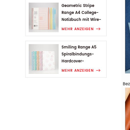
Geometric Stripe
Range A4 College-
Notizbuch mit Wire-
O-Bindung
MEHR ANZEIGEN
Smiling Range A5
Spiralbindungs-
Hardcover-
Studentennotizbuch
MEHR ANZEIGEN
Bez