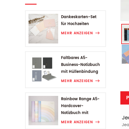
Dankeskarten-Set
für Hochzeiten
MEHR ANZEIGEN
Faltbares A5-
Business-Notizbuch
mit Hüllenbindung
MEHR ANZEIGEN
P
Rainbow Range A5-
Hardcover-
Notizbuch mit
Je
Hüllenbindung
MEHR ANZEIGEN
Jea