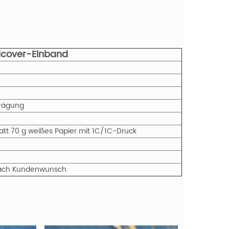
dcover-Einband
prägung
latt 70 g weißes Papier mit 1C/1C-Druck
r nach Kundenwunsch