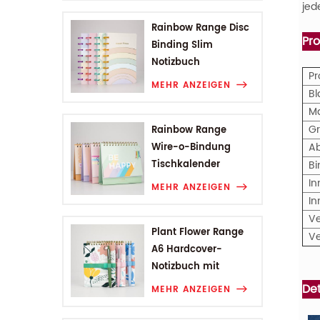
jed
Rainbow Range Disc
Pr
Binding Slim
Notizbuch
P
MEHR ANZEIGEN
Bl
M
G
Rainbow Range
A
Wire-o-Bindung
Tischkalender
B
In
MEHR ANZEIGEN
In
V
Plant Flower Range
V
A6 Hardcover-
Notizbuch mit
Drahtbindung
Det
MEHR ANZEIGEN