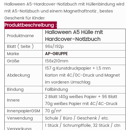
Halloween A5-Hardcover-Notizbuch mit Hüllenbindung wird
mit A5-Notizbuch und einem
Magnethaftnotiz
, bestes
Geschenk für Kinder.
Produktbeschreibung :
Halloween A5 Hülle mit
Produktname
Hardcover-Notizbuch
Blatt ( Seite )
96s/192p
Marke
AP-GRUPPE
Größe
156x210mm
157 g Kunstdruckpapier + 1,5 mm
Abdeckung
Karton mit 4C/0C-Druck und Magnet
im vorderen Umschlag
Bindung
Fallbindung
2 Blatt 140g weißes Papier + 96 Blatt
Innere
70g weißes Papier mit 4C/4C-Druck
Innenpapier
GS
M
70 g/m²
Verwendung
Schule / Büro / Geschenk / etc.
1 Stück / Schrumpffolie, 32 Stück / ctn
Verpackung