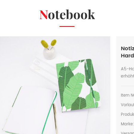
Notebook
Noti
Hard
A5-Ha
erhöh
Item N
Vorlauf
Produk
Marke
Versan