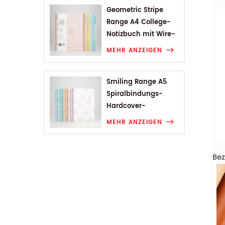
Geometric Stripe
Range A4 College-
Notizbuch mit Wire-
O-Bindung
MEHR ANZEIGEN
Smiling Range A5
Spiralbindungs-
Hardcover-
Studentennotizbuch
MEHR ANZEIGEN
Bez