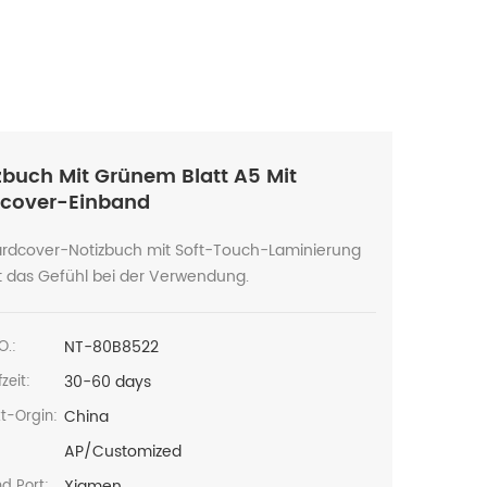
zbuch Mit Grünem Blatt A5 Mit
cover-Einband
rdcover-Notizbuch mit Soft-Touch-Laminierung
t das Gefühl bei der Verwendung.
NT-80B8522
O.:
30-60 days
zeit:
China
t-Orgin:
AP/Customized
:
Xiamen
d Port: