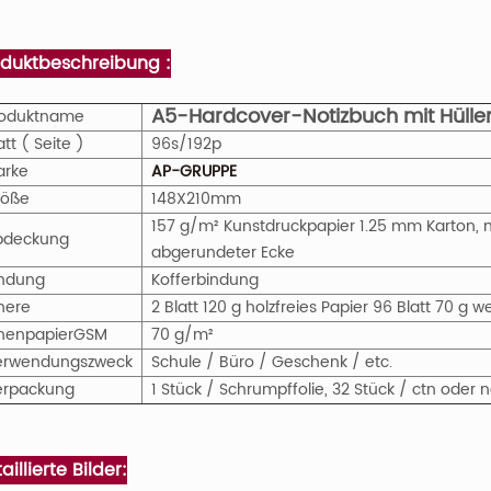
oduktbeschreibung :
A5-Hardcover-Notizbuch mit Hüll
roduktname
att ( Seite )
96s/192p
arke
AP-GRUPPE
röße
148X210mm
157 g/m² Kunstdruckpapier 1.25 mm Karton,
bdeckung
abgerundeter Ecke
indung
Kofferbindung
nere
2 Blatt 120 g holzfreies Papier 96 Blatt 70 g w
nenpapier
GS
M
70 g/m²
erwendungszweck
Schule / Büro / Geschenk / etc.
erpackung
1 Stück / Schrumpffolie, 32 Stück / ctn ode
aillierte Bilder: