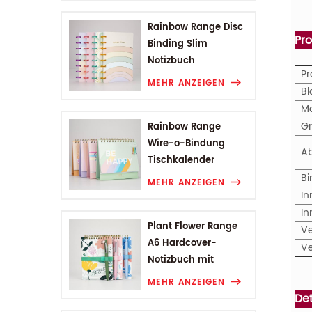
Rainbow Range Disc
Pr
Binding Slim
Notizbuch
P
MEHR ANZEIGEN
Bl
M
G
Rainbow Range
Wire-o-Bindung
A
Tischkalender
B
MEHR ANZEIGEN
In
In
Plant Flower Range
V
A6 Hardcover-
V
Notizbuch mit
Drahtbindung
MEHR ANZEIGEN
Det