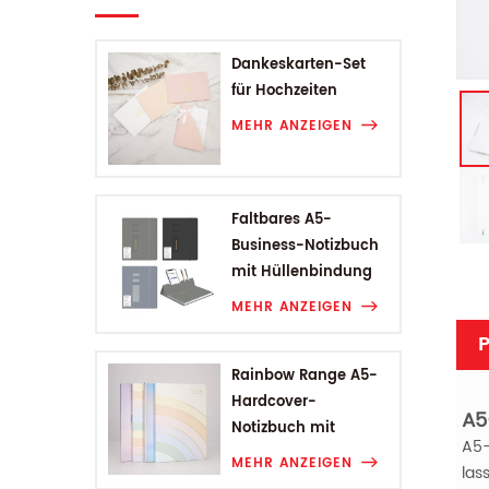
Dankeskarten-Set
für Hochzeiten
MEHR ANZEIGEN
Faltbares A5-
Business-Notizbuch
mit Hüllenbindung
MEHR ANZEIGEN
P
Rainbow Range A5-
Hardcover-
A5
Notizbuch mit
A5-
Hüllenbindung
MEHR ANZEIGEN
las