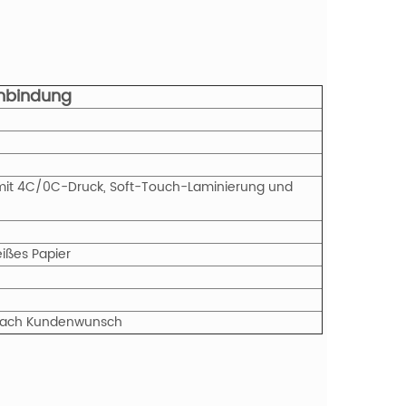
enbindung
 mit 4C/0C-Druck, Soft-Touch-Laminierung und
eißes Papier
r nach Kundenwunsch