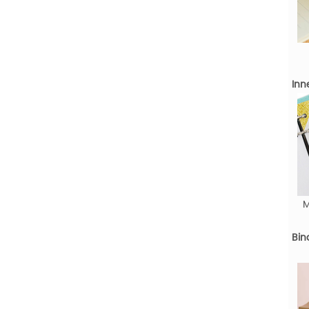
Inn
M
Bin