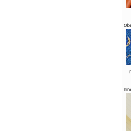
Obe
Inn