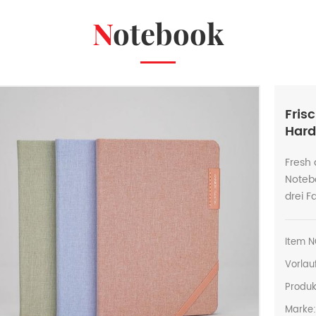
Notebook
Fris
Hard
Fresh
Noteb
drei F
Item N
Vorlauf
Produk
Marke