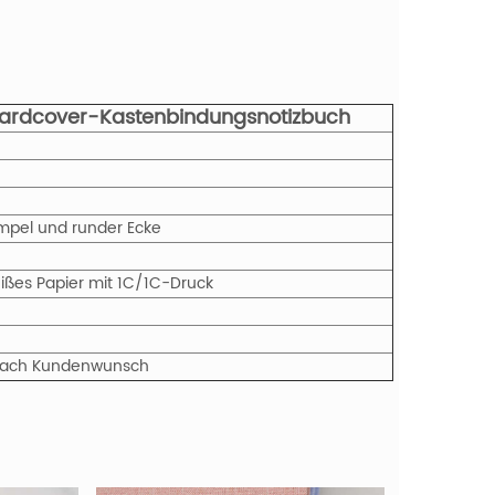
 Hardcover-Kastenbindungsnotizbuch
empel und runder Ecke
eißes Papier mit 1C/1C-Druck
r nach Kundenwunsch