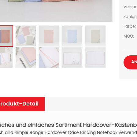
Versan
Zahlun
Farbe:
MOQ:
AN
rodukt-Detail
isches und einfaches Sortiment Hardcover-Kasten
sh and Simple Range Hardcover Case Binding Notebook verwendet