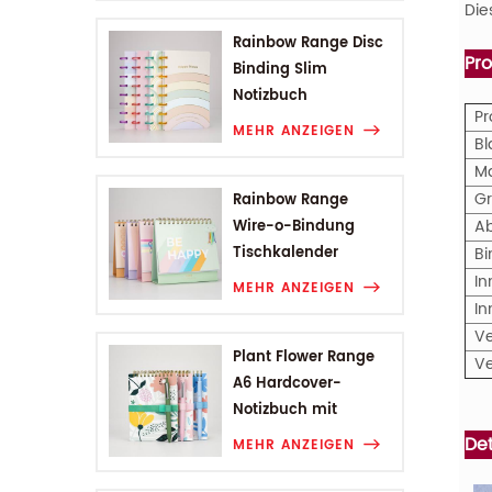
Die
Rainbow Range Disc
Pr
Binding Slim
Notizbuch
P
MEHR ANZEIGEN
Bl
M
G
Rainbow Range
A
Wire-o-Bindung
Tischkalender
B
In
MEHR ANZEIGEN
In
V
Plant Flower Range
V
A6 Hardcover-
Notizbuch mit
Drahtbindung
Det
MEHR ANZEIGEN