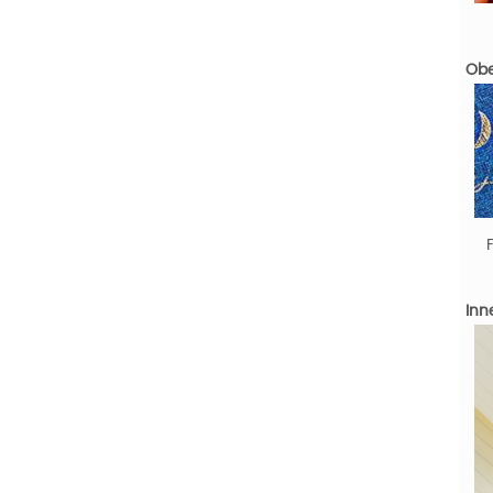
Obe
Inn