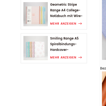
Geometric Stripe
Range A4 College-
Notizbuch mit Wire-
O-Bindung
MEHR ANZEIGEN
Smiling Range A5
Spiralbindungs-
Hardcover-
Studentennotizbuch
MEHR ANZEIGEN
Bez