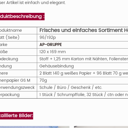
ser Artikel ist einfach und elegant.
oduktbeschreibung :
Frisches und einfaches Sortiment
roduktname
att (Seite)
96/192p
arke
AP-GRUPPE
röße
120 x 169 mm
bdeckung
Stoff + 1,25 mm Karton mit Nähten, Folienst
indung
Gehäusebindung
nere
2 Blatt 140 g weißes Papier + 96 Blatt 70 g w
nenpapier
GS
M
70g
erwendungszweck
Schule / Büro / Geschenk / etc.
erpackung
1 Stück / Schrumpffolie, 32 Stück / ctn ode
aillierte Bilder: