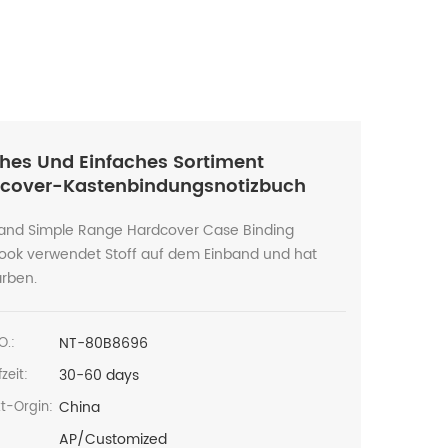
ches Und Einfaches Sortiment
cover-Kastenbindungsnotizbuch
 and Simple Range Hardcover Case Binding
ook verwendet Stoff auf dem Einband und hat
arben.
NT-80B8696
O.:
30-60 days
zeit:
China
t-Orgin:
AP/Customized
: