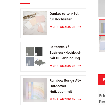
Dankeskarten-Set
für Hochzeiten
MEHR ANZEIGEN
Faltbares A5-
Business-Notizbuch
mit Hüllenbindung
MEHR ANZEIGEN
P
Rainbow Range A5-
Hardcover-
Notizbuch mit
Fr
Hüllenbindung
MEHR ANZEIGEN
Fre