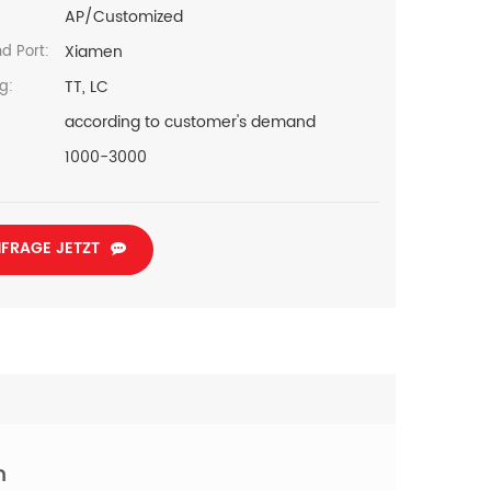
AP/Customized
:
Xiamen
d Port:
TT, LC
g:
according to customer's demand
1000-3000
FRAGE JETZT
h