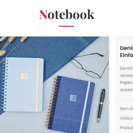
Notebook
Deni
Einf
Denim
verwe
Papie
aussie
Item N
Vorlauf
Produk