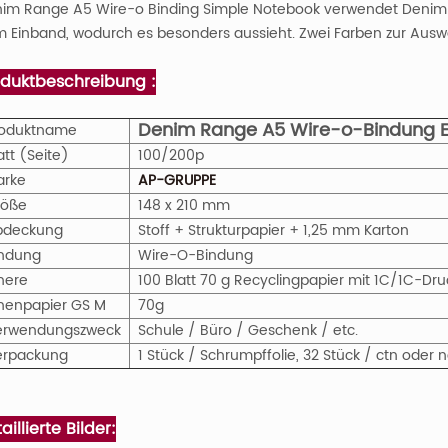
im Range A5 Wire-o Binding Simple Notebook verwendet Denim-S
 Einband, wodurch es besonders aussieht. Zwei Farben zur Ausw
oduktbeschreibung :
Denim Range A5 Wire-o-Bindung E
roduktname
att (Seite)
100/200p
arke
AP-GRUPPE
röße
148 x 210 mm
bdeckung
Stoff + Strukturpapier + 1,25 mm Karton
indung
Wire-O-Bindung
nere
100 Blatt 70 g Recyclingpapier mit 1C/1C-Dr
nenpapier
GS
M
70g
erwendungszweck
Schule / Büro / Geschenk / etc.
erpackung
1 Stück / Schrumpffolie, 32 Stück / ctn ode
aillierte Bilder: