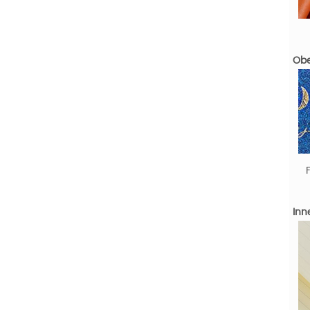
Obe
Inn