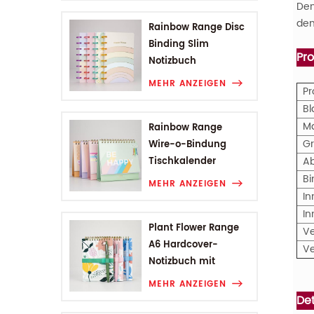
Den
dem
Rainbow Range Disc
Binding Slim
Pr
Notizbuch
MEHR ANZEIGEN
P
Bl
M
Rainbow Range
G
Wire-o-Bindung
A
Tischkalender
B
MEHR ANZEIGEN
In
In
Plant Flower Range
V
A6 Hardcover-
V
Notizbuch mit
Drahtbindung
MEHR ANZEIGEN
Det