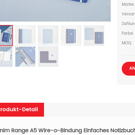
Marke
Versan
Zahlun
Farbe:
MOQ:
AN
rodukt-Detail
nim Range A5 Wire-o-Bindung Einfaches Notizbuc