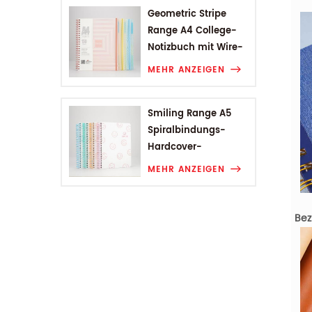
Geometric Stripe
Range A4 College-
Notizbuch mit Wire-
O-Bindung
MEHR ANZEIGEN
Smiling Range A5
Spiralbindungs-
Hardcover-
Studentennotizbuch
MEHR ANZEIGEN
Bez