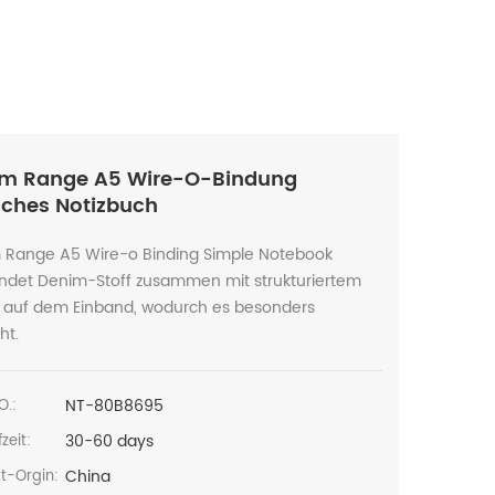
m Range A5 Wire-O-Bindung
aches Notizbuch
 Range A5 Wire-o Binding Simple Notebook
ndet Denim-Stoff zusammen mit strukturiertem
r auf dem Einband, wodurch es besonders
ht.
NT-80B8695
O.:
30-60 days
zeit:
China
t-Orgin: