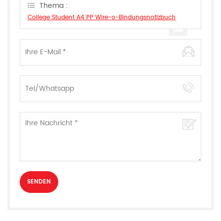
können.
Thema :
College Student A4 PP Wire-o-Bindungsnotizbuch