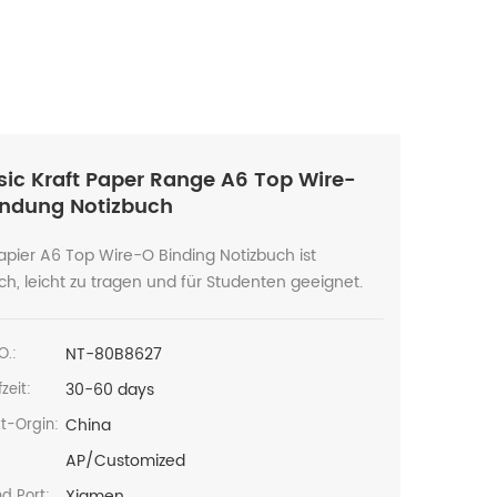
sic Kraft Paper Range A6 Top Wire-
ndung Notizbuch
apier A6 Top Wire-O Binding Notizbuch ist
h, leicht zu tragen und für Studenten geeignet.
NT-80B8627
O.:
30-60 days
zeit:
China
t-Orgin:
AP/Customized
:
Xiamen
d Port: