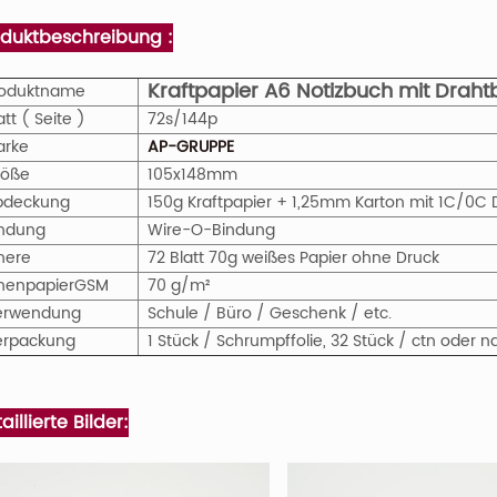
oduktbeschreibung :
Kraftpapier A6 Notizbuch mit Drah
roduktname
att ( Seite )
72s/144p
arke
AP-GRUPPE
röße
105x148mm
bdeckung
150g Kraftpapier + 1,25mm Karton mit 1C/0C 
indung
Wire-O-Bindung
nere
72 Blatt 70g weißes Papier ohne Druck
nenpapier
GS
M
70 g/m²
erwendung
Schule / Büro / Geschenk / etc.
erpackung
1 Stück / Schrumpffolie, 32 Stück / ctn ode
aillierte Bilder: