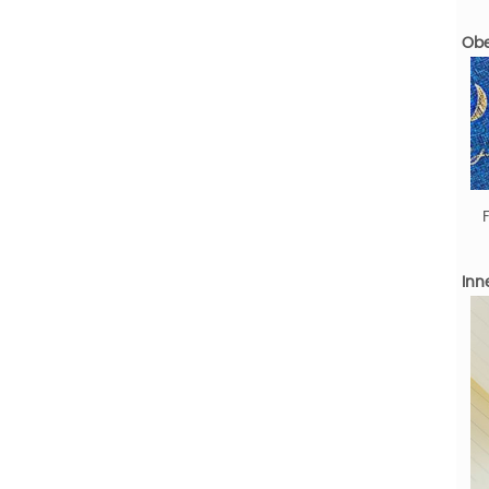
Obe
Inn