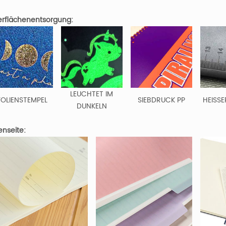
rflächenentsorgung:
LEUCHTET IM
FOLIENSTEMPEL
SIEBDRUCK PP
HEISSE
DUNKELN
enseite: