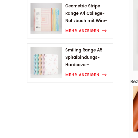
Geometric Stripe
Range A4 College-
Notizbuch mit Wire-
O-Bindung
MEHR ANZEIGEN
Smiling Range A5
Spiralbindungs-
Hardcover-
Studentennotizbuch
MEHR ANZEIGEN
Bez