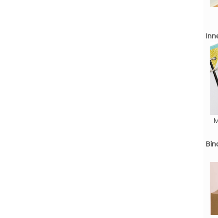
Inn
M
Bin