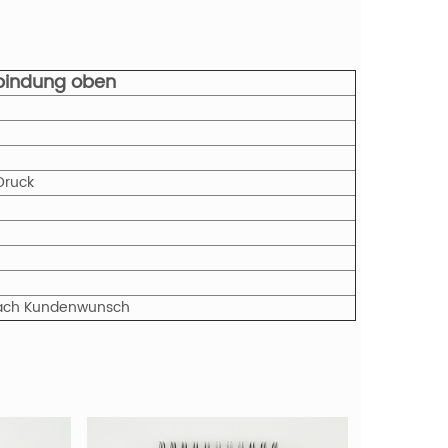
tbindung oben
Druck
r nach Kundenwunsch