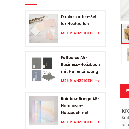
Dankeskarten-Set
für Hochzeiten
MEHR ANZEIGEN
Faltbares A5-
Business-Notizbuch
mit Hüllenbindung
MEHR ANZEIGEN
P
Rainbow Range A5-
Hardcover-
Kr
Notizbuch mit
Kra
Hüllenbindung
MEHR ANZEIGEN
seh