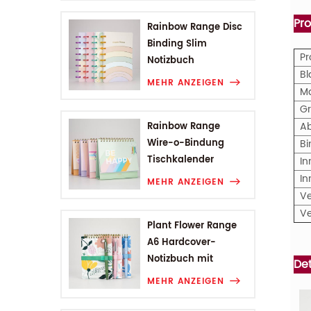
Pr
Rainbow Range Disc
Binding Slim
P
Notizbuch
Bl
MEHR ANZEIGEN
M
G
A
Rainbow Range
Wire-o-Bindung
B
Tischkalender
In
In
MEHR ANZEIGEN
V
V
Plant Flower Range
A6 Hardcover-
Notizbuch mit
Det
Drahtbindung
MEHR ANZEIGEN