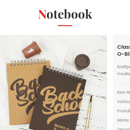
Notebook
Clas
O-Bi
Kraftp
modisc
Item N
Vorlauf
Produk
Marke
Versan