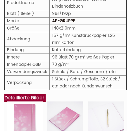
Produktname
Bindenotizbuch
Blatt ( Seite )
96s/192p
Marke
AP-GRUPPE
Größe
148x210mm
157 g/m² Kunstdruckpapier 1.25
Abdeckung
mm Karton
Bindung
Kofferbindung
Innere
96 Blatt 70 g/m² weißes Papier
Innenpapier GSM
70 g/m²
Verwendungszweck
Schule / Büro / Geschenk / etc.
1 Stück / Schrumpffolie, 32 Stück /
Verpackung
ctn oder nach Kundenwunsch
Detaillierte Bilder: