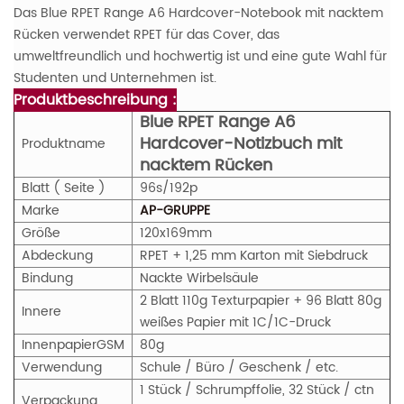
Das Blue RPET Range A6 Hardcover-Notebook mit nacktem
Rücken verwendet RPET für das Cover, das
umweltfreundlich und hochwertig ist und eine gute Wahl für
Studenten und Unternehmen ist.
Produktbeschreibung :
Blue RPET Range A6
Hardcover-Notizbuch mit
Produktname
nacktem Rücken
Blatt ( Seite )
96s/192p
Marke
AP-GRUPPE
Größe
120x169mm
Abdeckung
RPET + 1,25 mm Karton mit Siebdruck
Bindung
Nackte Wirbelsäule
2 Blatt 110g Texturpapier + 96 Blatt 80g
Innere
weißes Papier mit 1C/1C-Druck
Innenpapier
GS
M
80g
Verwendung
Schule / Büro / Geschenk / etc.
1 Stück / Schrumpffolie, 32 Stück / ctn
Verpackung