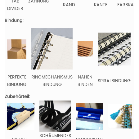
TAB
ZÄHNUNG
RAND
KANTE
FARBKANT
DIVIDER
Bindung:
PERFEKTE
RINGMECHANISMUS
NÄHEN
SPIRALBINDUNG
H
BINDUNG
BINDUNG
BINDEN
Zubehörteil:
SCHÄUMENDES