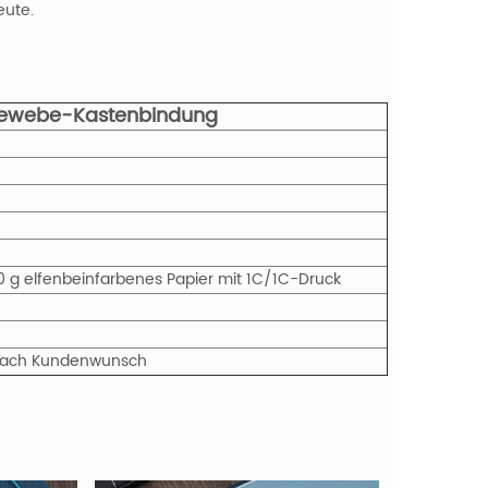
eute.
gewebe-Kastenbindung
t 70 g elfenbeinfarbenes Papier mit 1C/1C-Druck
r nach Kundenwunsch