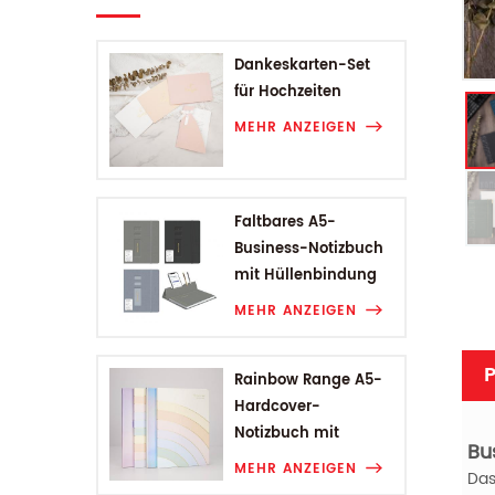
Dankeskarten-Set
für Hochzeiten
MEHR ANZEIGEN
Faltbares A5-
Business-Notizbuch
mit Hüllenbindung
MEHR ANZEIGEN
P
Rainbow Range A5-
Hardcover-
Notizbuch mit
Bu
Hüllenbindung
MEHR ANZEIGEN
Das