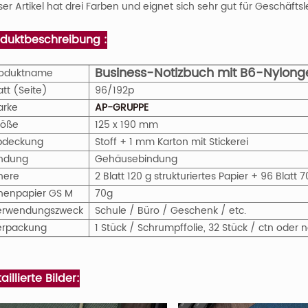
ser Artikel hat drei Farben und eignet sich sehr gut für Geschäftsl
oduktbeschreibung :
Business-Notizbuch mit B6-Nylon
roduktname
att (Seite)
96/192p
arke
AP-GRUPPE
röße
125 x 190 mm
bdeckung
Stoff + 1 mm Karton mit Stickerei
indung
Gehäusebindung
nere
2 Blatt 120 g strukturiertes Papier + 96 Blat
nenpapier
GS
M
70g
erwendungszweck
Schule / Büro / Geschenk / etc.
erpackung
1 Stück / Schrumpffolie, 32 Stück / ctn ode
aillierte Bilder: