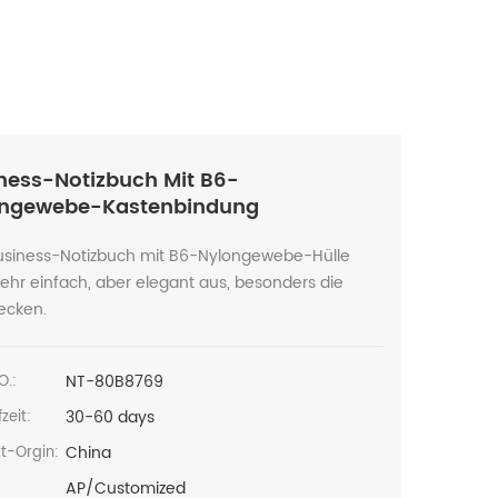
ness-Notizbuch Mit B6-
ongewebe-Kastenbindung
usiness-Notizbuch mit B6-Nylongewebe-Hülle
sehr einfach, aber elegant aus, besonders die
ecken.
NT-80B8769
O.:
30-60 days
zeit:
China
t-Orgin:
AP/Customized
: