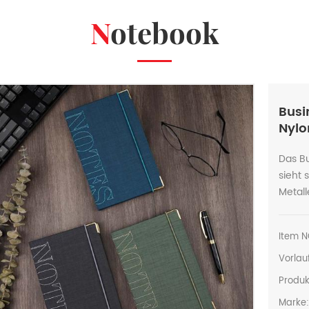
Notebook
Busi
Nyl
Das B
sieht 
Metall
Item N
Vorlauf
Produk
Marke