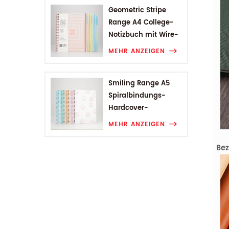
Geometric Stripe
Range A4 College-
Notizbuch mit Wire-
O-Bindung
MEHR ANZEIGEN
Smiling Range A5
Spiralbindungs-
Hardcover-
Studentennotizbuch
MEHR ANZEIGEN
Bez