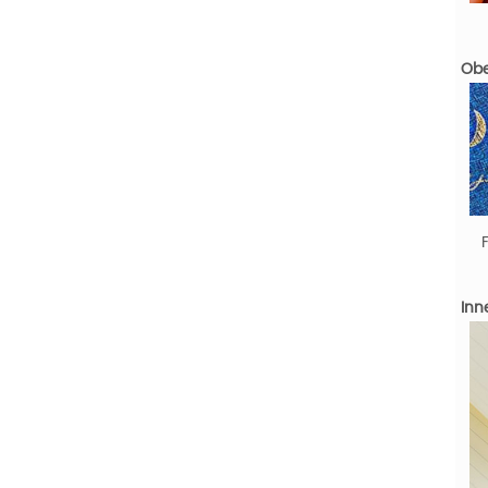
Obe
Inn