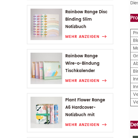
Die
Rainbow Range Disc
Pr
Binding Slim
Notizbuch
P
MEHR ANZEIGEN
Bl
M
G
Rainbow Range
A
Wire-o-Bindung
Tischkalender
B
In
MEHR ANZEIGEN
In
V
Plant Flower Range
V
A6 Hardcover-
Notizbuch mit
Drahtbindung
Det
MEHR ANZEIGEN