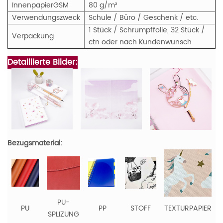
Innenpapier
GS
M
80 g/m²
Verwendungszweck
Schule / Büro / Geschenk / etc.
1 Stück / Schrumpffolie, 32 Stück /
Verpackung
ctn oder nach Kundenwunsch
Detaillierte Bilder:
Bezugsmaterial:
PU-
PU
PP
STOFF
TEXTURPAPIER
SPLIZUNG