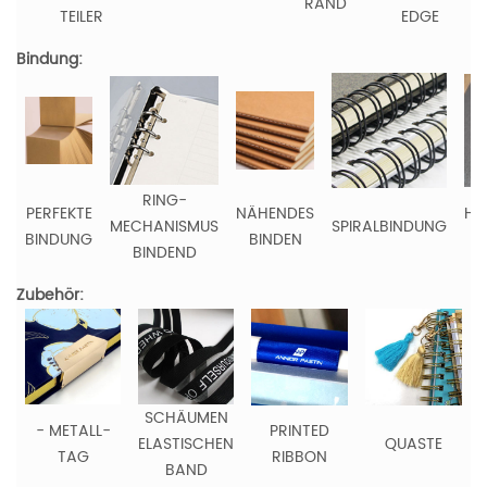
RAND
TEILER
EDGE
R
Bindung:
RING-
PERFEKTE
NÄHENDES
HE
MECHANISMUS
SPIRALBINDUNG
BINDUNG
BINDEN
BINDEND
Zubehör:
SCHÄUMEN
- METALL-
PRINTED
ELASTISCHEN
QUASTE
TAG
RIBBON
BAND