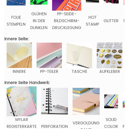
GLÜHEN
PP-SEIDE-
FOLIE
HOT
IN DER
BILDSCHIRM-
GLITTER
ST
STEMPELN
STAMP
DUNKLEN
DRUCKLEGUNG
Innere Seite:
INNERE
PP-TEILER
TASCHE
AUFKLEBER
Innere Seite Handwerk:
MYLAR
SOLID
V
VERGOLDUNG
REGISTERKARTE
PERFORATION
COLOR
FA