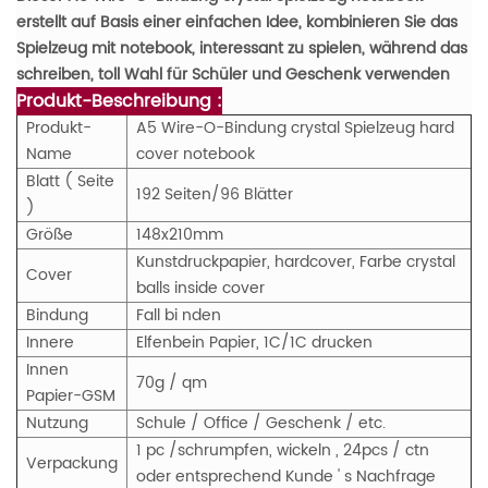
erstellt auf Basis einer einfachen Idee, kombinieren Sie das
Spielzeug mit notebook, interessant zu spielen, während das
schreiben, toll
Wahl
für Schüler und Geschenk verwenden
Produkt-Beschreibung :
Produkt-
A5 Wire-O-Bindung crystal Spielzeug hard
Name
cover notebook
Blatt ( Seite
192 Seiten/96 Blätter
)
Größe
148x210mm
Kunstdruckpapier, hardcover, Farbe crystal
Cover
balls inside cover
Bindung
Fall bi
nden
Innere
Elfenbein Papier, 1C/1C drucken
Innen
70g / qm
Papier-GSM
Nutzung
Schule / Office / Geschenk / etc.
1 pc /schrumpfen, wickeln , 24pcs / ctn
Verpackung
oder entsprechend Kunde ' s Nachfrage