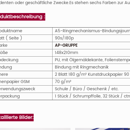
denten oder geschäftliche Zwecke.Es stehen sechs Farben zur Au
oduktbeschreibung :
roduktname
A5-Ringmechanismus-Bindungsjourn
att ( Seite )
90s/180p
arke
AP-GRUPPE
röße
148x210mm
bdeckung
PU, mit Ölgemäldekante, Folienstemp
indung
Bindung mit Ringmechanik
nere
2 Blatt 180 g/m² Kunstdruckpapier 90
nenpapier GSM
70 g/m²
erwendungszweck
Schule / Büro / Geschenk / etc.
erpackung
1 Stück / Schrumpffolie, 32 Stück / 
aillierte Bilder: