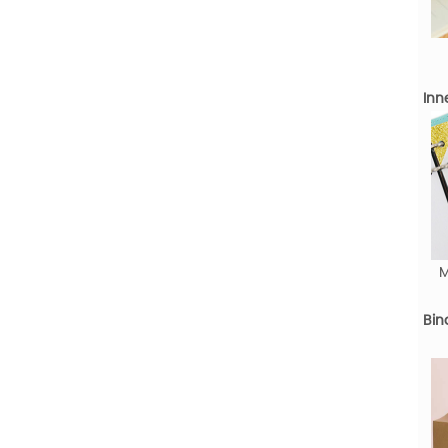
Inn
M
Bin