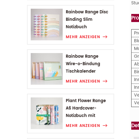
Stu
Rainbow Range Disc
Pr
Binding Slim
Notizbuch
P
MEHR ANZEIGEN
Bl
M
G
Rainbow Range
A
Wire-o-Bindung
Tischkalender
B
In
MEHR ANZEIGEN
In
V
Plant Flower Range
V
A6 Hardcover-
Notizbuch mit
Drahtbindung
Det
MEHR ANZEIGEN