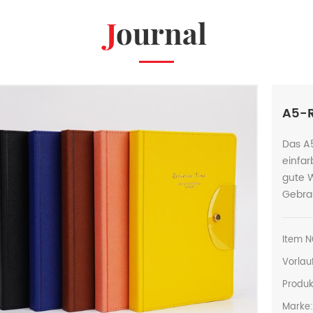
Journal
A5-
Das A
einfar
gute 
Gebra
Item N
Vorlauf
Produk
Marke