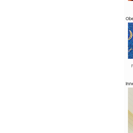
Obe
Inn