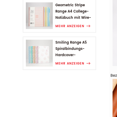
Geometric Stripe
Range A4 College-
Notizbuch mit Wire-
O-Bindung
MEHR ANZEIGEN
Smiling Range A5
Spiralbindungs-
Hardcover-
Studentennotizbuch
MEHR ANZEIGEN
Bez