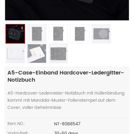
A5-Case-Einband Hardcover-Ledergitter-
Notizbuch
A5-Hardcover-Lederraster-Notizbuch mit Hüllenbindung
kommt mit Mandala-Muster-Folienstempel auf dem
Cover, voller Geheimnisse.
NT-80B8547
Item NO.:
30-60 days
Vorlaufzeit: