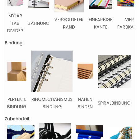
MYLAR
VERGOLDETER
EINFARBIGE
VIER
TAB
ZÄHNUNG
RAND
KANTE
FARBKANT
DIVIDER
Bindung:
PERFEKTE
RINGMECHANISMUS
NÄHEN
SPIRALBINDUNG
H
BINDUNG
BINDUNG
BINDEN
Zubehörteil: