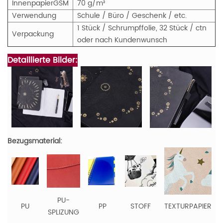
Innenpapier
GS
M
70 g/m²
Verwendung
Schule / Büro / Geschenk / etc.
1 Stück / Schrumpffolie, 32 Stück / ctn
Verpackung
oder nach Kundenwunsch
Detaillierte Bilder:
Bezugsmaterial:
PU-
PU
PP
STOFF
TEXTURPAPIER
SPLIZUNG