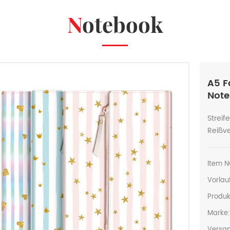
Notebook
A5 F
Not
Strei
Reißv
Item N
Vorlauf
Produk
Marke
Versan