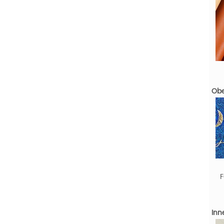
Obe
F
Inn