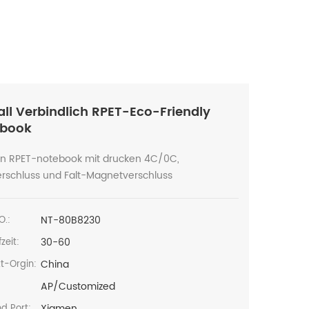
all Verbindlich RPET-Eco-Friendly
ebook
fen RPET-notebook mit drucken 4C/0C,
erschluss und Falt-Magnetverschluss
NT-80B8230
O.:
30-60
zeit:
China
t-Orgin:
AP/Customized
:
Xiamen
d Port: