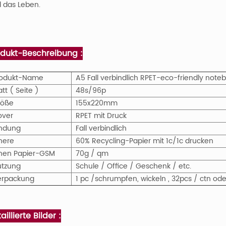
 das Leben.
odukt-Beschreibung :
rodukt-Name
A5 Fall verbindlich RPET-eco-friendly note
att ( Seite )
48s/96p
röße
155x220mm
over
RPET mit Druck
indung
Fall verbindlich
nere
60% Recycling-Papier mit 1c/1c drucken
nen Papier-GSM
70g / qm
utzung
Schule / Office / Geschenk / etc.
erpackung
1 pc /schrumpfen, wickeln , 32pcs / ctn o
aillierte Bilder :