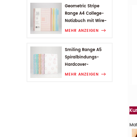
Geometric Stripe
Range A4 College-
Notizbuch mit Wire-
O-Bindung
MEHR ANZEIGEN
Smiling Range A5
Spiralbindungs-
Hardcover-
Studentennotizbuch
MEHR ANZEIGEN
Ku
Mat