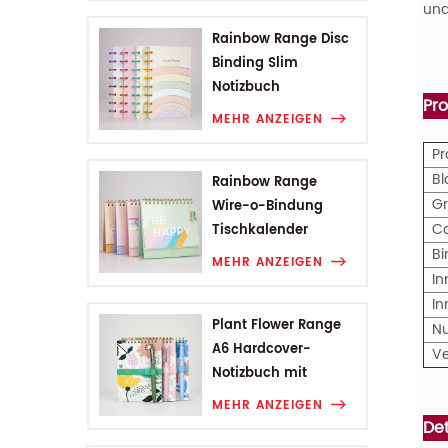
und
Rainbow Range Disc
Binding Slim
Notizbuch
Pr
MEHR ANZEIGEN
P
Bl
Rainbow Range
G
Wire-o-Bindung
C
Tischkalender
B
MEHR ANZEIGEN
In
In
Plant Flower Range
N
A6 Hardcover-
V
Notizbuch mit
Drahtbindung
MEHR ANZEIGEN
Det