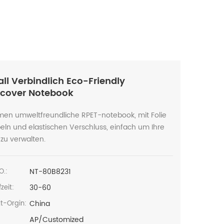
all Verbindlich Eco-Friendly
cover Notebook
men umweltfreundliche RPET-notebook, mit Folie
ln und elastischen Verschluss, einfach um Ihre
 zu verwalten.
NT-80B8231
O.:
30-60
zeit:
China
t-Orgin:
AP/Customized
: