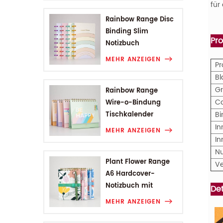
für
Rainbow Range Disc
Binding Slim
Pr
Notizbuch
MEHR ANZEIGEN
P
Bl
G
Rainbow Range
C
Wire-o-Bindung
B
Tischkalender
In
MEHR ANZEIGEN
In
N
Plant Flower Range
V
A6 Hardcover-
Notizbuch mit
Det
Drahtbindung
MEHR ANZEIGEN