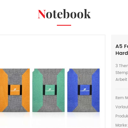
Notebook
A5 F
Hard
3 The
Stempe
Arbeit
Item N
Vorlauf
Produk
Marke