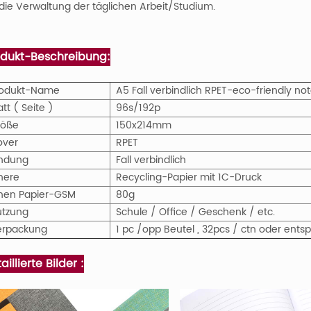
 die Verwaltung der täglichen Arbeit/Studium.
odukt-Beschreibung:
rodukt-Name
A5 Fall verbindlich RPET-eco-friendly no
att ( Seite )
96s/192p
röße
150x214mm
over
RPET
indung
Fall verbindlich
nere
Recycling-Papier mit 1C-Druck
nen Papier-GSM
80g
utzung
Schule / Office / Geschenk / etc.
erpackung
1 pc /opp Beutel , 32pcs / ctn oder ent
aillierte Bilder :