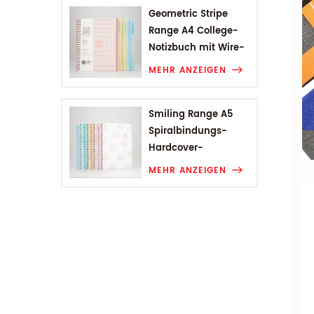
Geometric Stripe
Range A4 College-
Notizbuch mit Wire-
O-Bindung
MEHR ANZEIGEN
Smiling Range A5
Spiralbindungs-
Hardcover-
Studentennotizbuch
MEHR ANZEIGEN