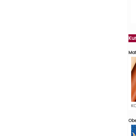
Ku
Mat
K
Obe