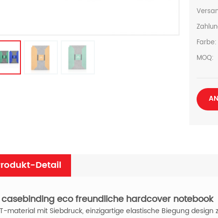
Versan
Zahlun
Farbe:
MOQ:
AN
rodukt-Detail
casebinding
eco freundliche hardcover notebook
T-material mit Siebdruck, einzigartige elastische Biegung design 