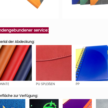
ndengebundener service:
erial der Abdeckung:
ONNTE
PU SPLEIßEN
PP
rfläche zur Verfügung: