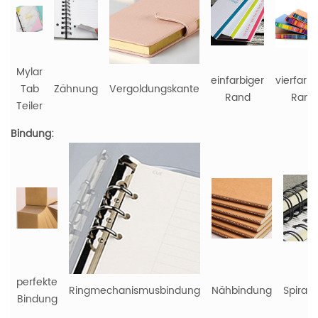
Mylar
einfarbiger
vierfarbi
Tab
Zähnung
Vergoldungskante
Rand
Rand
Teiler
Bindung:
perfekte
Ringmechanismusbindung
Nähbindung
Spiral
Bindung