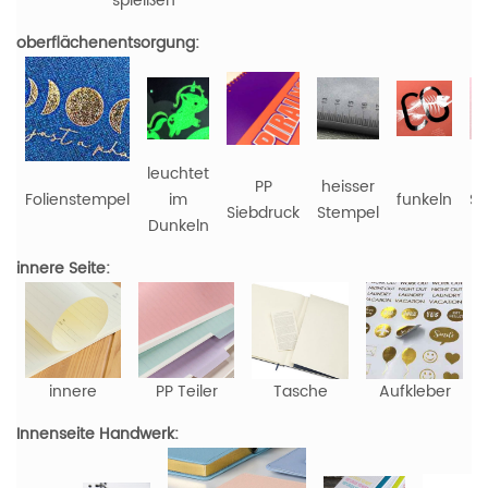
spleißen
oberflächenentsorgung:
leuchtet
PP
heisser
Folienstempel
im
funkeln
St
Siebdruck
Stempel
Dunkeln
innere Seite:
innere
PP Teiler
Tasche
Aufkleber
Innenseite Handwerk: