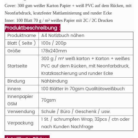
Cover: 300 gsm weißer Karton Papier + weiß PVC auf dem Rücken, mit
Neonfarbdruck, kratzfester Mattlaminierung und runder Ecke
Inner: 100 Blatt 70 g / m² weißes Papier mit 2C / 2C Drucken
Produktbeschreibung :
Produktname
A4 Notizbuch nähen
Blatt ( Seite )
100s / 200p
Größe
178x240mm
300 g / m² weiß karton + Karton + weißes
Startseite
PVC auf dem Rücken, mit Neonfarbdruck,
Kratzkaschierung und runder Ecke
Bindung
Nähbindung
innere
100 Blätter in 70gsm Qualitätsweißbuch
Innenpapier
70gsm
GSM
Verwendung
Schule / Büro / Geschenk / usw.
1 St. / schrumpfen Wrap, 32pcs / ctn oder
Verpackung
nach Kunden Nachfrage