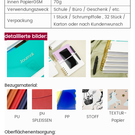
innen Papier
GS
M
70g
Verwendungszweck
Schule / Büro / Geschenk / etc.
1 Stück / Schrumpffolie , 32 Stück /
Verpackung
Karton oder nach Kundenwunsch
detaillierte bilder:
Bezugsmaterial:
pu
TEXTUR-
PU
PP
STOFF
SPLEISSEN
Papier
Oberflächenentsorgung: