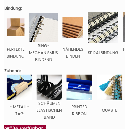
Bindung:
RING-
PERFEKTE
NÄHENDES
HE
MECHANISMUS
SPIRALBINDUNG
BINDUNG
BINDEN
BINDEND
Zubehör:
SCHÄUMEN
- METALL-
PRINTED
ELASTISCHEN
QUASTE
TAG
RIBBON
BAND
Größe Verfügbar :