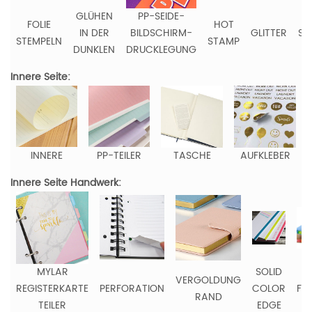
GLÜHEN
PP-SEIDE-
FOLIE
HOT
IN DER
BILDSCHIRM-
GLITTER
ST
STEMPELN
STAMP
DUNKLEN
DRUCKLEGUNG
Innere Seite:
INNERE
PP-TEILER
TASCHE
AUFKLEBER
Innere Seite Handwerk:
MYLAR
SOLID
V
VERGOLDUNG
REGISTERKARTE
PERFORATION
COLOR
FA
RAND
TEILER
EDGE
R