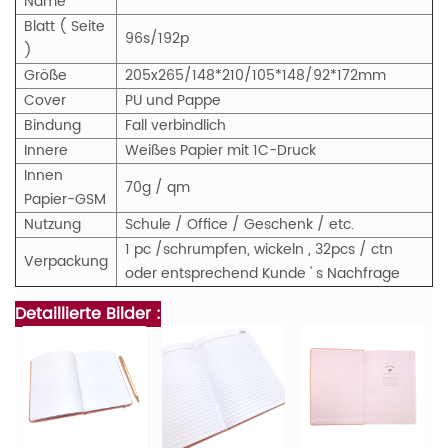
Name
Blatt ( Seite
96s/192p
)
Größe
205x265/148*210/105*148/92*172mm
Cover
PU und Pappe
Bindung
Fall verbindlich
Innere
Weißes Papier mit 1C-Druck
Innen
70g / qm
Papier-GSM
Nutzung
Schule / Office / Geschenk / etc.
1 pc /schrumpfen, wickeln , 32pcs / ctn
Verpackung
oder entsprechend Kunde ' s Nachfrage
Detaillierte Bilder :