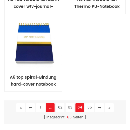
cover wtv-journal-
Thermo PU-Notebook
Tagebuch
A6 top spiral-Bindung
hard-cover notebook
1
...
62
63
64
65
Insgesamt
65
Seiten