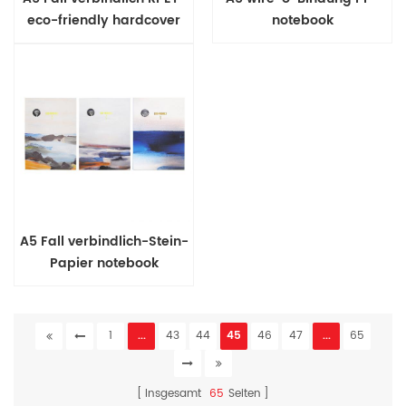
eco-friendly hardcover
notebook
notebook
A5 Fall verbindlich-Stein-
Papier notebook
1
...
43
44
45
46
47
...
65
Insgesamt
65
Seiten