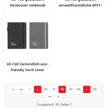
hardcover notebook
umweltfreundliche RPET-
notebook
A5 Fall Verbindlich eco-
friendly hard cover
notebook
1
...
40
41
42
43
44
...
65
Insgesamt
65
Seiten