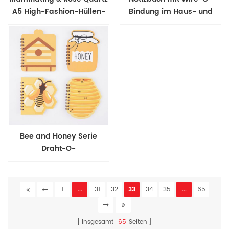
A5 High-Fashion-Hüllen-
Bindung im Haus- und
Notizbuch
Pilzdesign
Bee and Honey Serie
Draht-O-
Bindungsnotizbuch
1
...
31
32
33
34
35
...
65
Insgesamt
65
Seiten