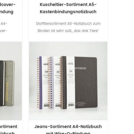
dcover-
Kuscheltier-Sortiment A5-
indung
Kastenbindungsnotizbuch
 A4-
Stofftiersortiment A5-Notizbuch zum
ver-
Binden ist sehr süß,, das drei Tiere'
et ein
verwendet, um diesen Artikel lebendiger
and, das
zu machen.
ndig macht.
ortiment
Jeans-Sortiment A4-Notizbuch
izbuch
mit Wire-O-Bindung