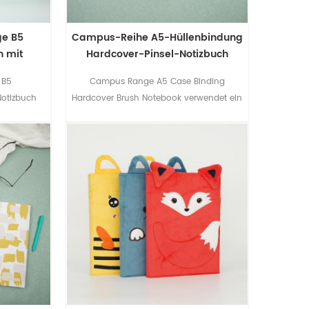
ge B5
Campus-Reihe A5-Hüllenbindung
h mit
Hardcover-Pinsel-Notizbuch
 B5
Campus Range A5 Case Binding
Notizbuch
Hardcover Brush Notebook verwendet ein
 um diesen
Pinseldesign auf dem Einband, was
hen.
diesen Artikel aktiv und lebendig macht.