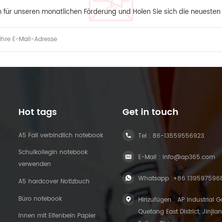
h für unseren monatlichen Förderung und Holen Sie sich die neueste
Hot tags
Get in touch
A5 Fall verbindlich notebook
Tel :
86-13559556923
Schulkollegin notebook
E-Mail :
info@ap365.com
verwenden
Whatsapp :
+86 139597596
A5 hardcover Notizbuch
Büro notebook
Hinzufügen : AP Industrial G
Quetang East District, Jinjian
Innen mit Elfenbein Papier