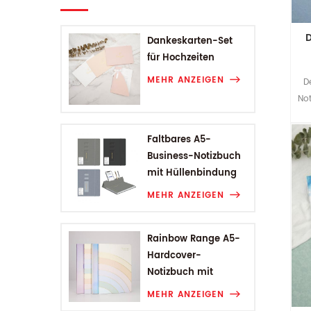
Dankeskarten-Set
für Hochzeiten
MEHR ANZEIGEN
D
No
Ei
Faltbares A5-
Business-Notizbuch
mit Hüllenbindung
MEHR ANZEIGEN
Rainbow Range A5-
Hardcover-
Notizbuch mit
Hüllenbindung
MEHR ANZEIGEN