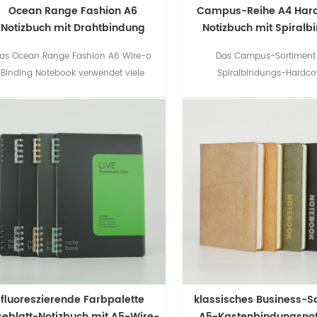
Ocean Range Fashion A6
Campus-Reihe A4 Har
Notizbuch mit Drahtbindung
Notizbuch mit Spiralb
as Ocean Range Fashion A6 Wire-o
Das Campus-Sortiment
Binding Notebook verwendet viele
Spiralbindungs-Hardco
Elemente des Ozeans, wodurch es
Bürstennotizbuch verwend
bequem aussieht.
Pinseldesign auf dem Einb
diesen Artikel aktiv und lebe
fluoreszierende Farbpalette
klassisches Business-S
seblatt-Notizbuch mit A5-Wire-
A5-Kastenbindungsnot