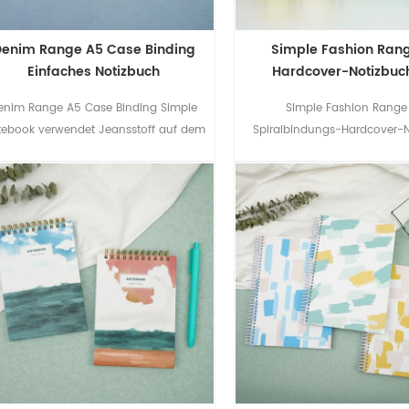
Denim Range A5 Case Binding
Simple Fashion Ran
Einfaches Notizbuch
Hardcover-Notizbuc
Spiralbindung
enim Range A5 Case Binding Simple
Simple Fashion Range
tebook verwendet Jeansstoff auf dem
Spiralbindungs-Hardcover-
nband und ohne andere Dekorationen,
verwendet einfaches Design,
was einfach und elegant ist.
Artikel elegant zu mac