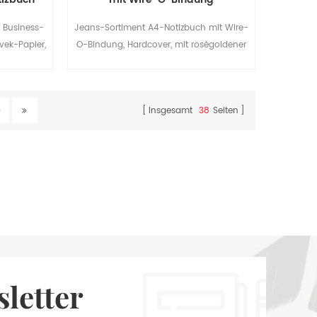
n Business-
Jeans-Sortiment A4-Notizbuch mit Wire-
vek-Papier,
O-Bindung, Hardcover, mit roségoldener
ch und aus
Spirale,, die elegant und hochwertig ist,
ist.
gute Wahl für Studenten und
Unternehmen.
Insgesamt
38
Seiten
letter