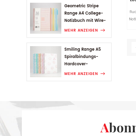
Geometric Stripe
flu
Range A4 College-
Not
Notizbuch mit Wire-
O-Bindung
MEHR ANZEIGEN
Smiling Range A5
Spiralbindungs-
Hardcover-
Studentennotizbuch
MEHR ANZEIGEN
Abon