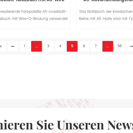
O-Bindung
oreszierende Farbpalette A5-Loseblatt-
Das Notizbuch der klassische
izbuch mit Wire-O-Bindung verwendet
Reihe mit A5-Hülle wird mit Ty
das Design von herausnehmbaren
geliefert, das umweltfreundli
Innenseiten,, was diesen Artikel
hochwertigem Material 
funktionaler macht.
1
...
3
4
5
6
7
...
38
nieren Sie Unseren News