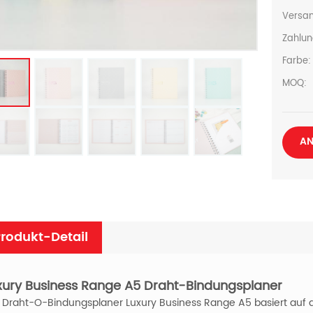
Versan
Zahlun
Farbe:
MOQ:
AN
rodukt-Detail
xury Business Range A5 Draht-Bindungsplaner
 Draht-O-Bindungsplaner Luxury Business Range A5 basiert auf de