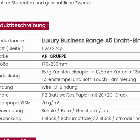
l für Studenten und geschäftliche Zwecke.
oduktbeschreibung :
Luxury Business Range A5 Draht-Bi
roduktname
att ( Seite )
112s/224p
arke
AP-GRUPPE
röße
170x230mm
157g Kunstdruckpapier + 1,25mm Karton + 120
bdeckung
Folienstempel und Soft-Touch-Laminierung
indung
Wire-O-Bindung
nere
112 Blatt weißes Papier mit 2C/2C-Druck
nenpapier
GS
M
70 g/m²
erwendung
Schule / Büro / Geschenk / etc.
erpackung
1 Stück / Schrumpffolie, 32 Stück / ctn ode