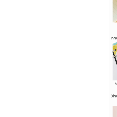
Inn
M
Bin