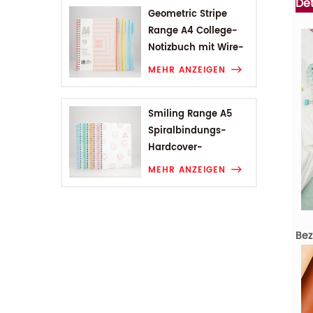
Det
Geometric Stripe
Range A4 College-
Notizbuch mit Wire-
O-Bindung
MEHR ANZEIGEN
Smiling Range A5
Spiralbindungs-
Hardcover-
Studentennotizbuch
MEHR ANZEIGEN
Bez