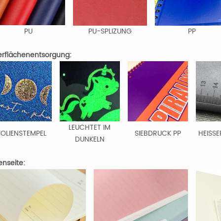
PU
PU-SPLIZUNG
PP
rflächenentsorgung:
LEUCHTET IM
FOLIENSTEMPEL
SIEBDRUCK PP
HEISSE
DUNKELN
enseite: