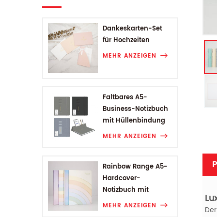
Dankeskarten-Set
für Hochzeiten
MEHR ANZEIGEN
Faltbares A5-
Business-Notizbuch
mit Hüllenbindung
MEHR ANZEIGEN
P
Rainbow Range A5-
Hardcover-
Notizbuch mit
Lu
Hüllenbindung
MEHR ANZEIGEN
Der