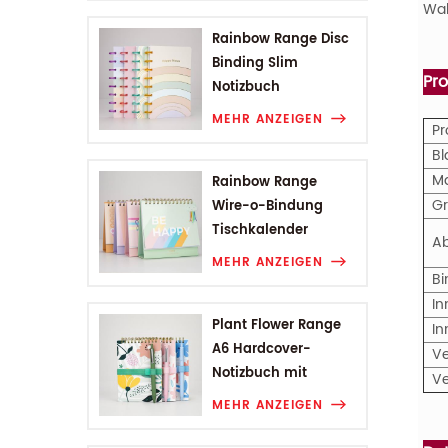
Wah
Rainbow Range Disc
Binding Slim
Pr
Notizbuch
MEHR ANZEIGEN
P
Bl
M
Rainbow Range
G
Wire-o-Bindung
Tischkalender
A
MEHR ANZEIGEN
B
In
Plant Flower Range
In
A6 Hardcover-
V
Notizbuch mit
V
Drahtbindung
MEHR ANZEIGEN