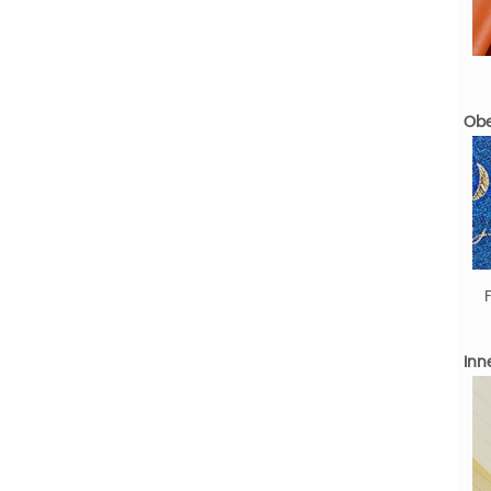
Obe
Inn