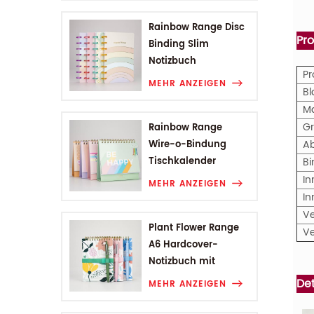
Rainbow Range Disc
Pr
Binding Slim
Notizbuch
P
MEHR ANZEIGEN
Bl
M
G
Rainbow Range
A
Wire-o-Bindung
Tischkalender
B
In
MEHR ANZEIGEN
In
V
Plant Flower Range
V
A6 Hardcover-
Notizbuch mit
Drahtbindung
Det
MEHR ANZEIGEN