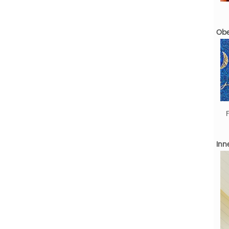
Obe
Inn