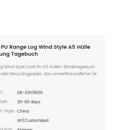
 PU Range Log Wind Style A5 Hülle
dung Tagebuch
og Wind Style Cork PU A5 Hüllen-Bindetagebuch
det Recyclingpapier, das umweltfreundlicher ist.
DR-03Y9606
O.:
30-60 days
zeit:
China
t-Orgin:
AP/Customized
:
Xiamen
d Port: