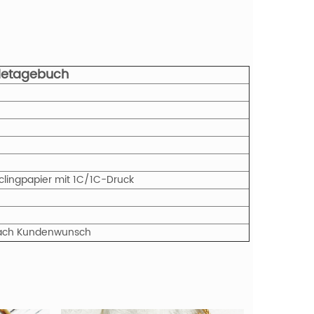
ndetagebuch
yclingpapier mit 1C/1C-Druck
r nach Kundenwunsch