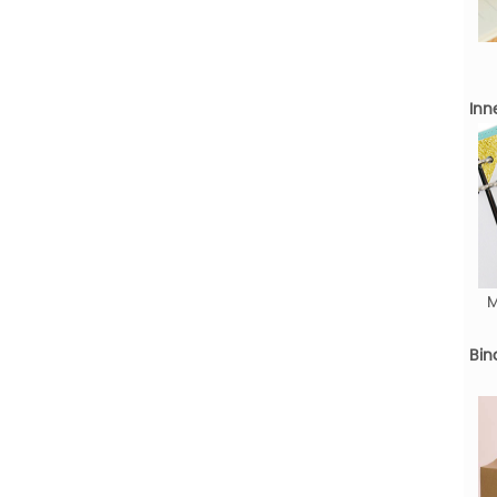
Inn
M
Bin