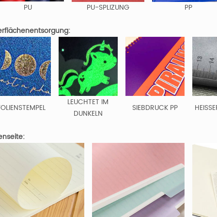
PU
PU-SPLIZUNG
PP
rflächenentsorgung:
LEUCHTET IM
FOLIENSTEMPEL
SIEBDRUCK PP
HEISSE
DUNKELN
enseite: