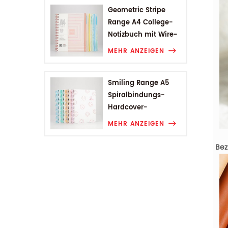
Geometric Stripe
Range A4 College-
Notizbuch mit Wire-
O-Bindung
MEHR ANZEIGEN
Smiling Range A5
Spiralbindungs-
Hardcover-
Studentennotizbuch
MEHR ANZEIGEN
Bez