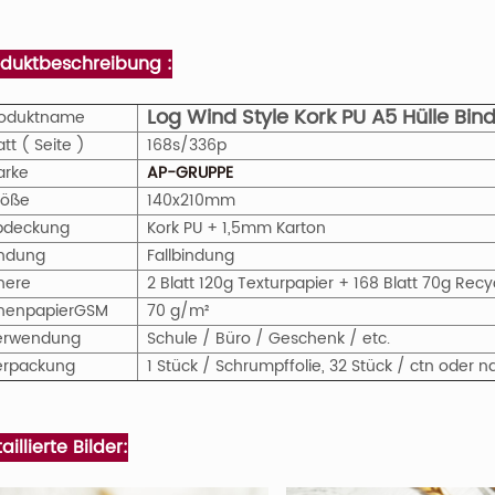
oduktbeschreibung :
Log Wind Style Kork PU A5 Hülle Bi
roduktname
att ( Seite )
168s/336p
arke
AP-GRUPPE
röße
140x210mm
bdeckung
Kork PU + 1,5mm Karton
indung
Fallbindung
nere
2 Blatt 120g Texturpapier + 168 Blatt 70g Rec
nenpapier
GS
M
70 g/m²
erwendung
Schule / Büro / Geschenk / etc.
erpackung
1 Stück / Schrumpffolie, 32 Stück / ctn ode
aillierte Bilder: