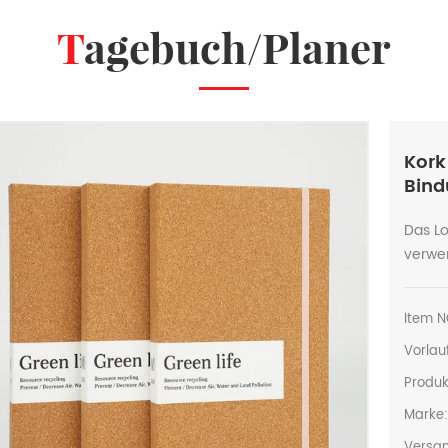
Tagebuch/Planer
Kork
Bin
Das L
verwen
Item N
Vorlauf
Produk
Marke
Versan