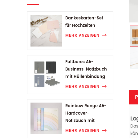
Dankeskarten-Set
für Hochzeiten
MEHR ANZEIGEN
Faltbares A5-
Business-Notizbuch
mit Hüllenbindung
MEHR ANZEIGEN
P
Rainbow Range A5-
Hardcover-
Lo
Notizbuch mit
Das
Hüllenbindung
MEHR ANZEIGEN
kön