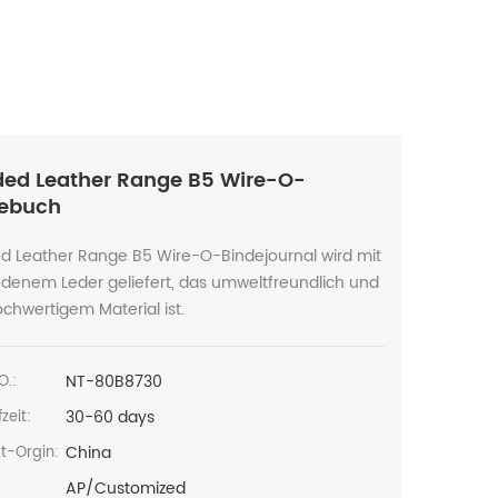
ed Leather Range B5 Wire-O-
debuch
d Leather Range B5 Wire-O-Bindejournal wird mit
denem Leder geliefert, das umweltfreundlich und
chwertigem Material ist.
NT-80B8730
O.:
30-60 days
zeit:
China
t-Orgin:
AP/Customized
: