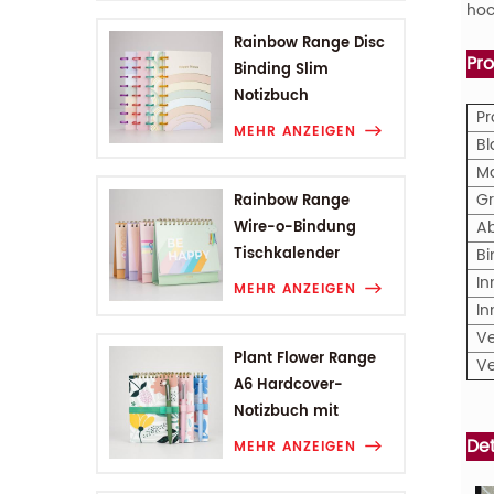
hoc
Rainbow Range Disc
Pr
Binding Slim
Notizbuch
P
MEHR ANZEIGEN
Bl
M
G
Rainbow Range
A
Wire-o-Bindung
Tischkalender
B
In
MEHR ANZEIGEN
In
V
Plant Flower Range
V
A6 Hardcover-
Notizbuch mit
Drahtbindung
Det
MEHR ANZEIGEN