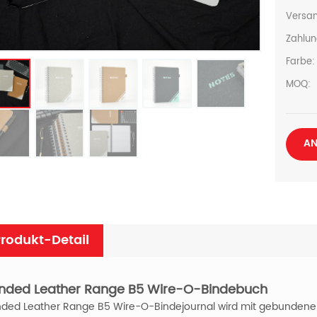
Versan
Zahlun
Farbe:
MOQ:
AN
rodukt-Detail
nded Leather Range B5 Wire-O-Bindebuch
ded Leather Range B5 Wire-O-Bindejournal
wird mit gebundenem