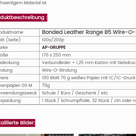
hwertigem Material ist.
oduktbeschreibung :
Bonded Leather Range B5 Wire-O
roduktname
att (Seite)
100s/200p
arke
AP-GRUPPE
röße
176 x 250 mm
bdeckung
Verbundleder + 1,25 mm Karton mit Siebdruc
indung
Wire-O-Bindung
nere
100 Blatt 70 g weißes Papier mit 1C/1C-Druc
nenpapier
GS
M
70g
erwendungszweck
Schule / Büro / Geschenk / etc.
erpackung
1 Stück / Schrumpffolie, 32 Stück / ctn ode
aillierte Bilder: