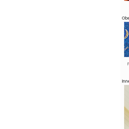
Obe
Inn