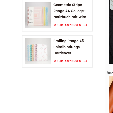
Geometric Stripe
Range A4 College-
Notizbuch mit Wire-
O-Bindung
MEHR ANZEIGEN
Smiling Range A5
Spiralbindungs-
Hardcover-
Studentennotizbuch
MEHR ANZEIGEN
Bez