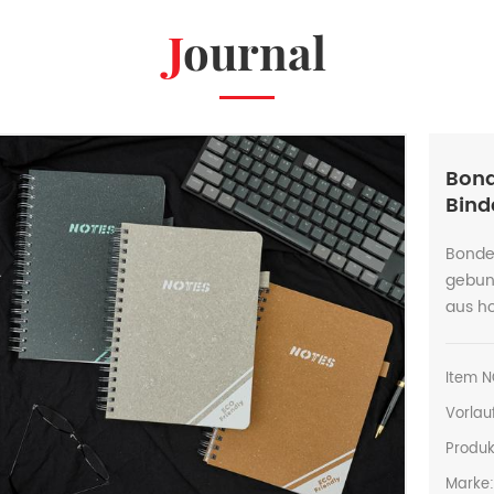
Journal
Bond
Bin
Bonde
gebun
aus ho
Item N
Vorlauf
Produk
Marke