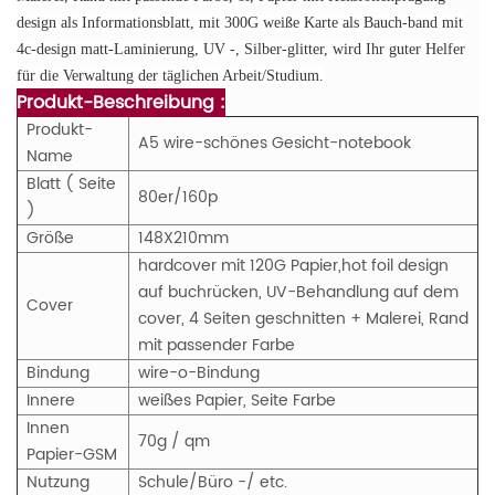
design als Informationsblatt, mit 300G weiße Karte als Bauch-band mit
4c-design matt-Laminierung, UV -, Silber-glitter, wird Ihr guter Helfer
für die Verwaltung der täglichen Arbeit/Studium.
Produkt-Beschreibung :
Produkt-
A5 wire-schönes Gesicht-notebook
Name
Blatt ( Seite
80er/160p
)
Größe
148X210mm
hardcover mit 120G Papier,hot foil design
auf buchrücken, UV-Behandlung auf dem
Cover
cover, 4 Seiten geschnitten + Malerei, Rand
mit passender Farbe
Bindung
wire-o-Bindung
Innere
weißes Papier, Seite Farbe
Innen
70g / qm
Papier-GSM
Nutzung
Schule/Büro -/
etc.