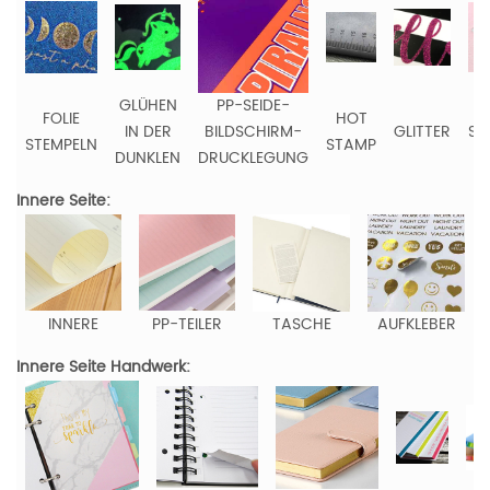
GLÜHEN
PP-SEIDE-
FOLIE
HOT
IN DER
BILDSCHIRM-
GLITTER
ST
STEMPELN
STAMP
DUNKLEN
DRUCKLEGUNG
Innere Seite:
INNERE
PP-TEILER
TASCHE
AUFKLEBER
Innere Seite Handwerk: