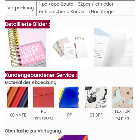
1 pc /opp Beutel
, 32pcs / ctn oder
Verpackung
entsprechend Kunde ' s Nachfrage
Detaillierte Bilder :
Kundengebundener Service :
Material der Abdeckung:
PU
TEXTUR
KONNTE
PP
STOFF
SPLEIßEN
PAPIER
Oberfläche zur Verfügung: