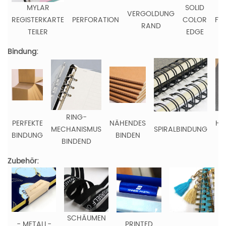
MYLAR
SOLID
V
VERGOLDUNG
REGISTERKARTE
PERFORATION
COLOR
FA
RAND
TEILER
EDGE
R
Bindung:
RING-
PERFEKTE
NÄHENDES
HE
MECHANISMUS
SPIRALBINDUNG
BINDUNG
BINDEN
BINDEND
Zubehör:
SCHÄUMEN
- METALL-
PRINTED