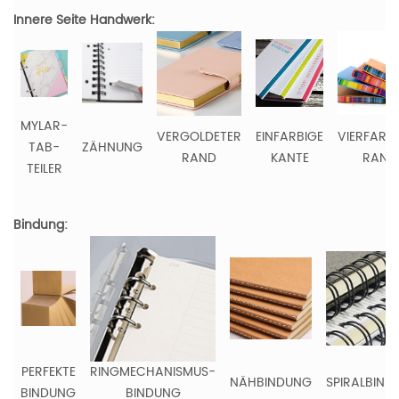
Innere Seite Handwerk:
MYLAR-
VERGOLDETER
EINFARBIGE
VIERFARB
TAB-
ZÄHNUNG
RAND
KANTE
RAND
TEILER
Bindung:
PERFEKTE
RINGMECHANISMUS-
NÄHBINDUNG
SPIRALBIND
BINDUNG
BINDUNG